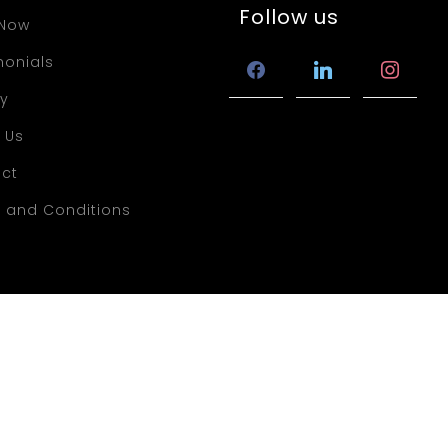
Follow us
 Now
monials
facebook
linkedin
instagra
ry
 Us
ct
 and Conditions