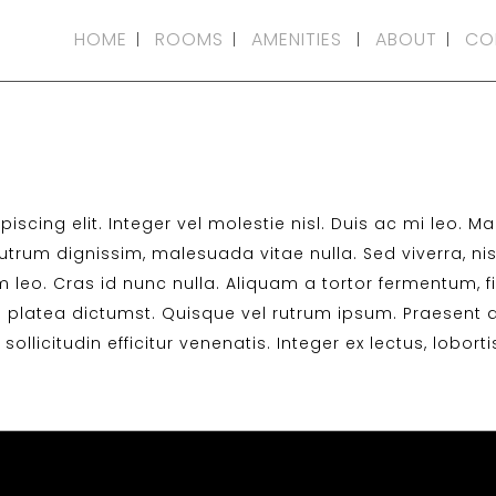
HOME
ROOMS
AMENITIES
ABOUT
CO
scing elit. Integer vel molestie nisl. Duis ac mi leo. M
trum dignissim, malesuada vitae nulla. Sed viverra, nisl 
 leo. Cras id nunc nulla. Aliquam a tortor fermentum, fin
platea dictumst. Quisque vel rutrum ipsum. Praesent a
ollicitudin efficitur venenatis. Integer ex lectus, lobor