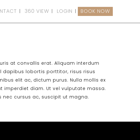
NTACT
360 VIEW
LOGIN
BOOK NOW
auris at convallis erat. Aliquam interdum
dapibus lobortis porttitor, risus risus
ibus elit ac, dictum purus. Nulla mollis ex
t imperdiet diam. Ut vel vulputate massa.
tis nec cursus ac, suscipit ut magna.