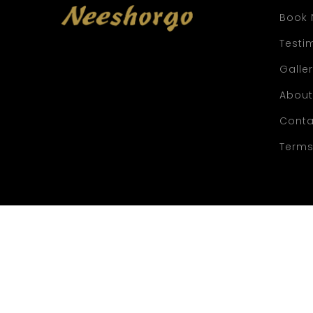
Book
Testi
Galle
About
Conta
Terms