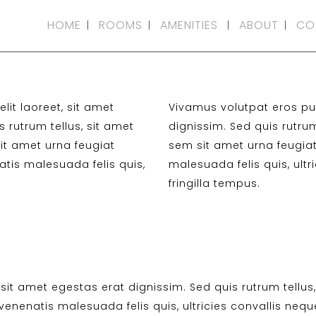
HOME
ROOMS
AMENITIES
ABOUT
CO
lit laoreet, sit amet
Vivamus volutpat eros pulv
 rutrum tellus, sit amet
dignissim. Sed quis rutrum 
sit amet urna feugiat
sem sit amet urna feugia
tis malesuada felis quis,
malesuada felis quis, ultr
fringilla tempus.
sit amet egestas erat dignissim. Sed quis rutrum tellus, 
nenatis malesuada felis quis, ultricies convallis neque.