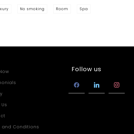
xury
No smoking
Room
Spa
Follow us
 Now
monials
facebook
linkedin
instagra
ry
 Us
ct
 and Conditions