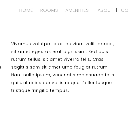
HOME
ROOMS
AMENITIES
ABOUT
CO
Vivamus volutpat eros pulvinar velit laoreet,
sit amet egestas erat dignissim. Sed quis
rutrum tellus, sit amet viverra felis. Cras
s
sagittis sem sit amet urna feugiat rutrum.
Nam nulla ipsum, venenatis malesuada felis
quis, ultricies convallis neque. Pellentesque
tristique fringilla tempus.