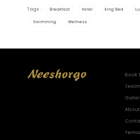
Tags :
Breakfast
Hotel
King Bed
Lu
Swimming
Wellness
Book
Testi
Galle
About
Conta
Terms